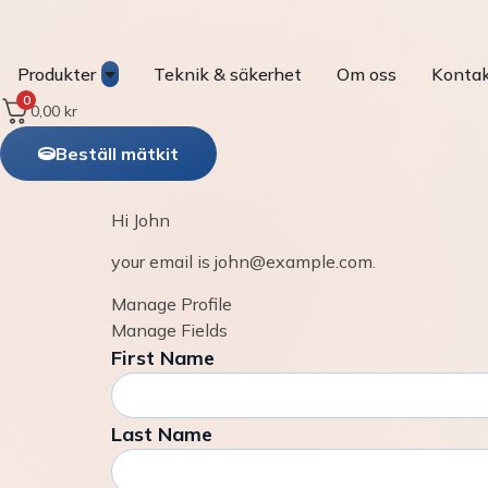
Produkter
Teknik & säkerhet
Om oss
Konta
0
0,00
kr
Beställ mätkit
Hi
John
your email is
john@example.com
.
Manage Profile
Manage Fields
First Name
Last Name